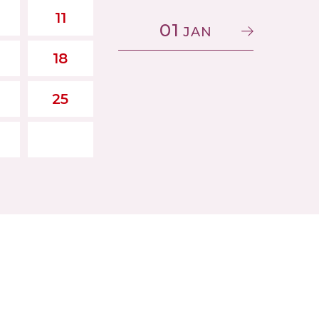
11
01
JAN
18
25