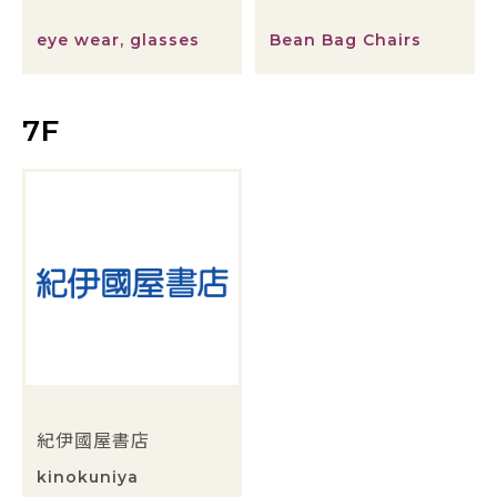
eye wear, glasses
Bean Bag Chairs
7F
紀伊國屋書店
kinokuniya