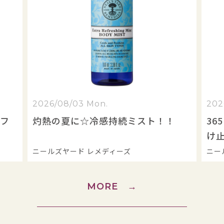
2026/08/03 Mon.
202
ィフ
灼熱の夏に☆冷感持続ミスト！！
3
け
ニールズヤード レメディーズ
ニー
MORE
→