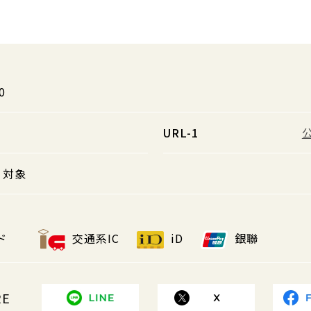
0
URL-1
対象
ド
交通系IC
iD
銀聯
RE