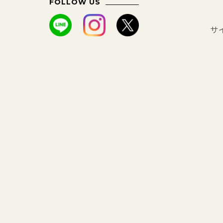
FOLLOW US
サ