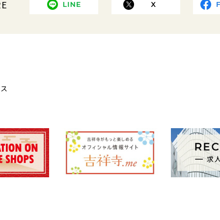
RE
クス