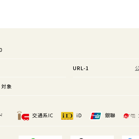
0
URL-1
対象
ド
交通系IC
iD
銀聯